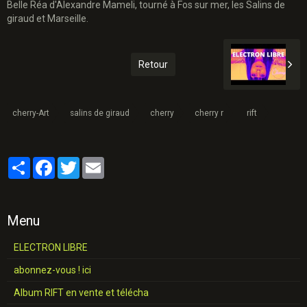
Belle Réa d'Alexandre Mameli, tourné à Fos sur mer, les Salins de
giraud et Marseille.
Retour
cherry-Art
salins de giraud
cherry
cherry r
rift
Partager
Facebook
Twitter
Email
Menu
ELECTRON LIBRE
abonnez-vous ! ici
Album RIFT en vente et télécha